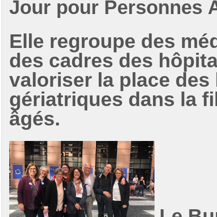
J
our pour
P
ersonnes
Elle regroupe des méd
des cadres des hôpita
valoriser la place des
gériatriques dans la f
âgés.
Le Bu