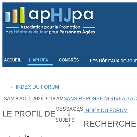
CONNECTEZ-VOUS
ACCUEIL
L'APHJPA
CONGRÈS
LES HÔPITAUX DE JOU
INDEX DU FORUM
SAM 8 AOÛ, 2026, 9:18 AM
SANS RÉPONSE
NOUVEAU
AC
MESSAGES
INDEX DU FORUM
LE PROFIL DE
6
SUJETS
RECHERCHE
3