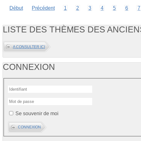
Début
Précédent
1
2
3
4
5
6
7
LISTE DES THÈMES DES ANCIE
A CONSULTER ICI
CONNEXION
Se souvenir de moi