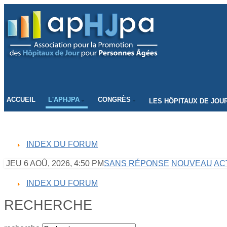
CONNECTEZ-VOUS
ACCUEIL
L'APHJPA
CONGRÈS
LES HÔPITAUX DE JOU
INDEX DU FORUM
JEU 6 AOÛ, 2026, 4:50 PM
SANS RÉPONSE
NOUVEAU
AC
INDEX DU FORUM
RECHERCHE