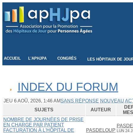
CONNECTEZ-VOUS
ACCUEIL
L'APHJPA
CONGRÈS
LES HÔPITAUX DE JOU
INDEX DU FORUM
JEU 6 AOÛ, 2026, 1:46 AM
SANS RÉPONSE
NOUVEAU
AC
DE
SUJETS
AUTEUR
ME
NOMBRE DE JOURNÉES DE PRISE
EN CHARGE PAR PATIENT
PASDE
FACTURATION À L'HÔPITAL DE
PASDELOUP
LUN 24 J