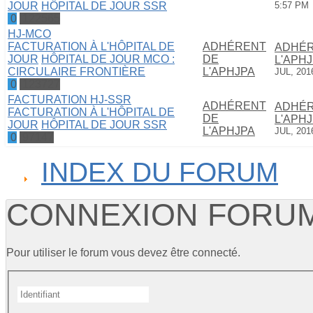
JOUR
HÔPITAL DE JOUR SSR
5:57 PM
0
122565
HJ-MCO
FACTURATION À L'HÔPITAL DE
ADHÉRENT
ADHÉR
JOUR
HÔPITAL DE JOUR MCO :
DE
L'APH
CIRCULAIRE FRONTIÈRE
L'APHJPA
JUL, 201
0
123727
FACTURATION HJ-SSR
ADHÉRENT
ADHÉR
FACTURATION À L'HÔPITAL DE
DE
L'APH
JOUR
HÔPITAL DE JOUR SSR
L'APHJPA
JUL, 201
0
97147
INDEX DU FORUM
CONNEXION FORU
Pour utiliser le forum vous devez être connecté.