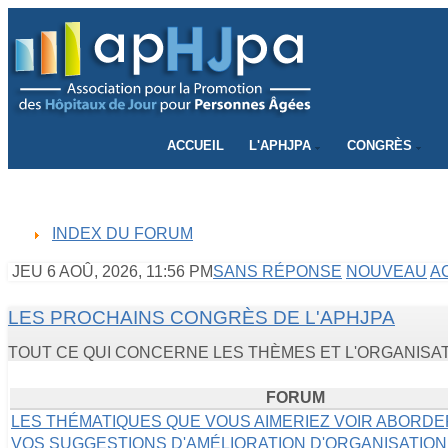
CONNECTEZ-VOUS
ACCUEIL
L'APHJPA
CONGRÈS
INDEX DU FORUM
JEU 6 AOÛ, 2026, 11:56 PM
SANS RÉPONSE
NOUVEAU
A
LES PROCHAINS CONGRÈS DE L'APHJPA
TOUT CE QUI CONCERNE LES THÈMES ET L'ORGANIS
FORUM
LES THÉMATIQUES QUE VOUS AIMERIEZ VOIR ABORDE
VOS SUGGESTIONS D'AMÉLIORATION D'ORGANISATION